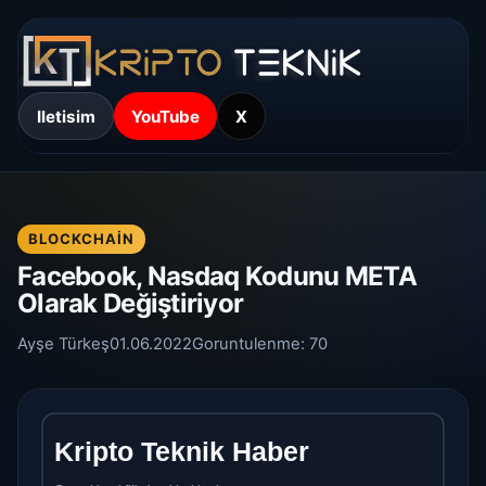
Iletisim
YouTube
X
BLOCKCHAIN
Facebook, Nasdaq Kodunu META
Olarak Değiştiriyor
Ayşe Türkeş
01.06.2022
Goruntulenme:
70