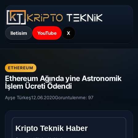
Iletisim
YouTube
X
ETHEREUM
Ethereum Ağında yine Astronomik
İşlem Ücreti Ödendi
Ayşe Türkeş
12.06.2020
Goruntulenme:
97