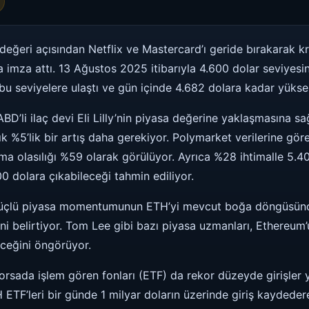
eğeri açısından Netflix ve Mastercard’ı geride bırakarak k
ya imza attı. 13 Ağustos 2025 itibarıyla 4.600 dolar seviyesi
bu seviyelere ulaştı ve gün içinde 4.682 dolara kadar yüksel
 ABD’li ilaç devi Eli Lilly’nin piyasa değerine yaklaşmasına sa
ık %5’lik bir artış daha gerekiyor. Polymarket verilerine gör
ma olasılığı %59 olarak görülüyor. Ayrıca %28 ihtimalle 5.40
00 dolara çıkabileceği tahmin ediliyor.
i, güçlü piyasa momentumunun ETH’yi mevcut boğa döngüsü
ini belirtiyor. Tom Lee gibi bazı piyasa uzmanları, Ethereu
eceğini öngörüyor.
rsada işlem gören fonları (ETF) da rekor düzeyde girişler 
H ETF’leri bir günde 1 milyar doların üzerinde giriş kaydede