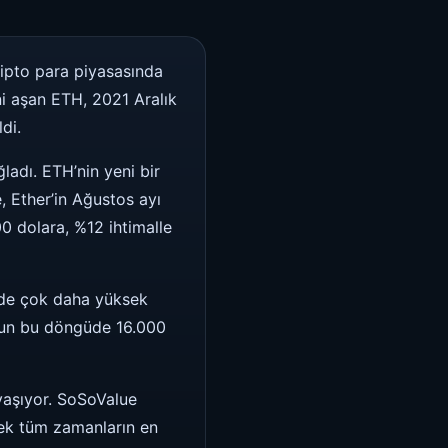
ripto para piyasasında
ni aşan ETH, 2021 Aralık
di.
ğladı. ETH’nin yeni bir
e, Ether’in Ağustos ayı
0 dolara, %12 ihtimalle
nde çok daha yüksek
m’un bu döngüde 16.000
yaşıyor. SoSoValue
rek tüm zamanların en