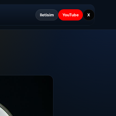
Iletisim
YouTube
X