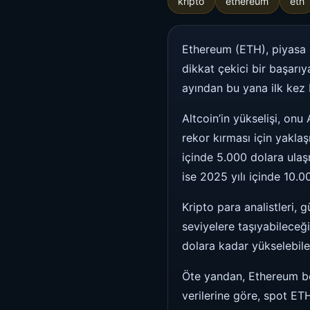
kripto
ethereum
eth
Ethereum (ETH), piyasa d
dikkat çekici bir başarı
ayından bu yana ilk kez 
Altcoin’in yükselişi, onu
rekor kırması için yaklaş
içinde 5.000 dolara ulaş
ise 2025 yılı içinde 10.0
Kripto para analistler
seviyelere taşıyabileceğ
dolara kadar yükselebil
Öte yandan, Ethereum bo
verilerine göre, spot ET