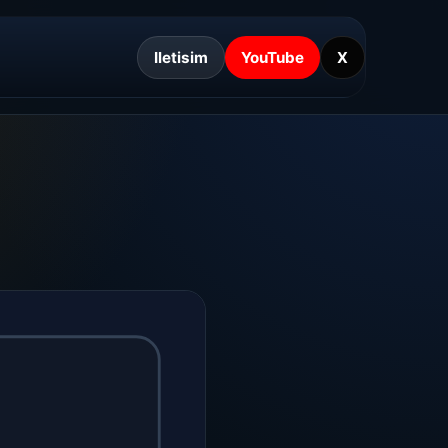
Iletisim
YouTube
X