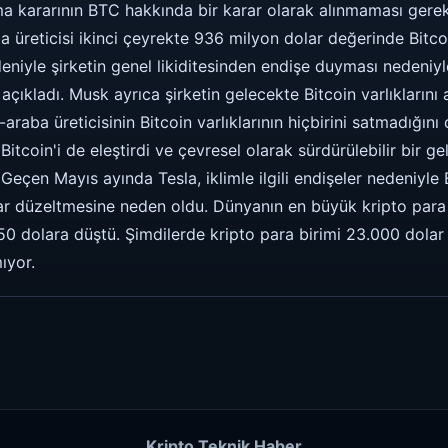
ma kararının BTC hakkında bir karar olarak alınmaması gerekti
 üreticisi ikinci çeyrekte 936 milyon dolar değerinde Bitcoi
niyle şirketin genel likiditesinden endişe duyması nedeniyle 
açıkladı. Musk ayrıca şirketin gelecekte Bitcoin varlıkların
-araba üreticisinin Bitcoin varlıklarının hiçbirini satmadığını
Bitcoin'i de eleştirdi ve çevresel olarak sürdürülebilir bir g
 Geçen Mayıs ayında Tesla, iklimle ilgili endişeler nedeniyle 
ar düzeltmesine neden oldu. Dünyanın en büyük kripto para 
 dolara düştü. Şimdilerde kripto para birimi 23.000 dolar 
ıyor.
Kripto Teknik Haber