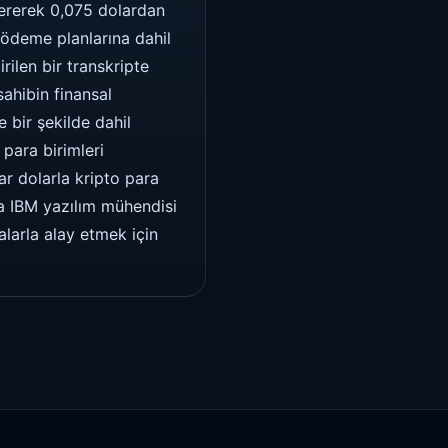
tererek 0,075 dolardan
l ödeme planlarına dahil
rilen bir transkripte
ahibin finansal
e bir şekilde dahil
para birimleri
r dolarla kripto para
a IBM yazılım mühendisi
larla alay etmek için