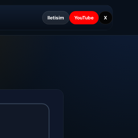
Iletisim
YouTube
X