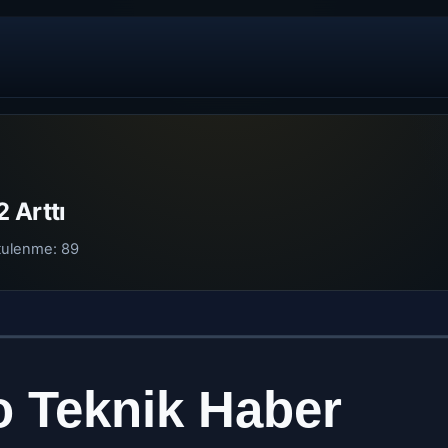
 Arttı
tulenme:
89