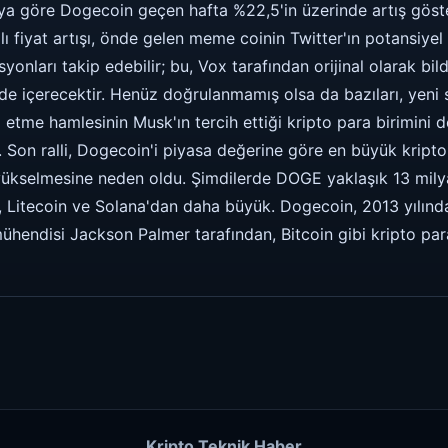
ko'ya göre Dogecoin geçen hafta %22,5'in üzerinde artış gös
lı fiyat artışı, önde gelen meme coinin Twitter'ın potansiye
onları takip edebilir; bu, Vox tarafından orijinal olarak bildi
de içerecektir. Henüz doğrulanmamış olsa da bazıları, yeni s
l etme hamlesinin Musk'ın tercih ettiği kripto para birimini d
 Son ralli, Dogecoin'i piyasa değerine göre en büyük kripto 
yükselmesine neden oldu. Şimdilerde DOGE yaklaşık 13 milya
, Litecoin ve Solana'dan daha büyük. Dogecoin, 2013 yılınd
hendisi Jackson Palmer tarafından, Bitcoin gibi kripto para
Kripto Teknik Haber