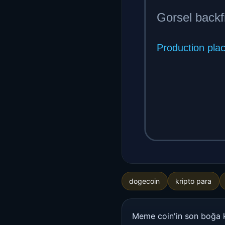
dogecoin
kripto para
Meme coin'in son boğa ko