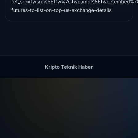
ref_src=twsrc%5Etfw%7Ctwcamp%5Etweetembed%7
futures-to-list-on-top-us-exchange-details
Kripto Teknik Haber