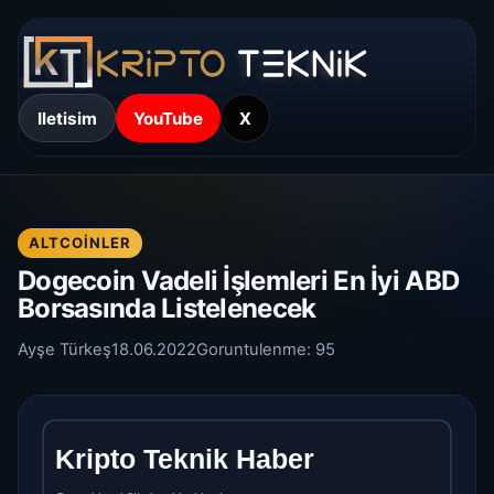
Iletisim
YouTube
X
ALTCOINLER
Dogecoin Vadeli İşlemleri En İyi ABD
Borsasında Listelenecek
Ayşe Türkeş
18.06.2022
Goruntulenme:
95