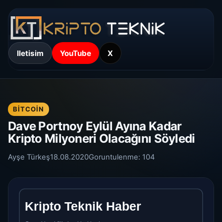
Iletisim
YouTube
X
BITCOIN
Dave Portnoy Eylül Ayına Kadar
Kripto Milyoneri Olacağını Söyledi
Ayşe Türkeş
18.08.2020
Goruntulenme:
104