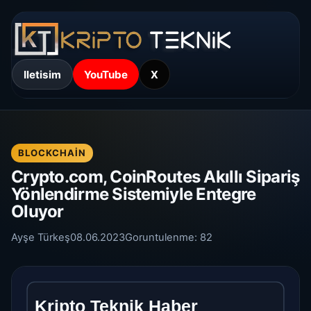
Iletisim
YouTube
X
BLOCKCHAIN
Crypto.com, CoinRoutes Akıllı Sipariş
Yönlendirme Sistemiyle Entegre
Oluyor
Ayşe Türkeş
08.06.2023
Goruntulenme:
82