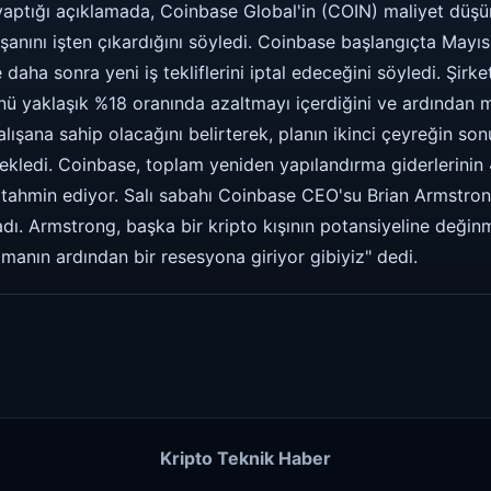
 yaptığı açıklamada, Coinbase Global'in (COIN) maliyet düşü
ışanını işten çıkardığını söyledi. Coinbase başlangıçta Mayıs
 daha sonra yeni iş tekliflerini iptal edeceğini söyledi. Şirke
cünü yaklaşık %18 oranında azaltmayı içerdiğini ve ardından
lışana sahip olacağını belirterek, planın ikinci çeyreğin s
 ekledi. Coinbase, toplam yeniden yapılandırma giderlerinin
 tahmin ediyor. Salı sabahı Coinbase CEO'su Brian Armstrong
adı. Armstrong, başka bir kripto kışının potansiyeline değin
manın ardından bir resesyona giriyor gibiyiz" dedi.
Kripto Teknik Haber