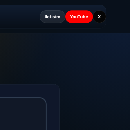
Iletisim
YouTube
X