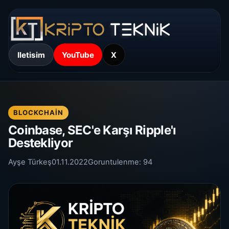
Iletisim
YouTube
X
BLOCKCHAIN
Coinbase, SEC'e Karşı Ripple'ı
Destekliyor
Ayşe Türkeş
01.11.2022
Goruntulenme:
94