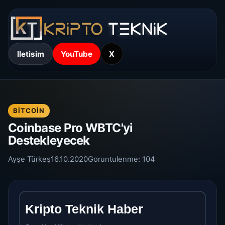
Iletisim
YouTube
X
BITCOIN
Coinbase Pro WBTC'yi
Destekleyecek
Ayşe Türkeş
16.10.2020
Goruntulenme:
104