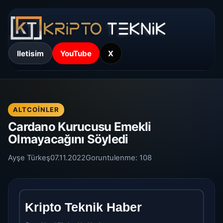
Iletisim
YouTube
X
ALTCOINLER
Cardano Kurucusu Emekli
Olmayacağını Söyledi
Ayşe Türkeş
07.11.2022
Goruntulenme:
108