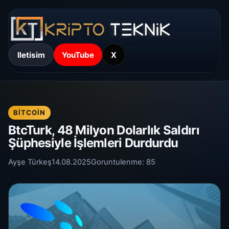
Iletisim
YouTube
X
BITCOIN
BtcTurk, 48 Milyon Dolarlık Saldırı
Şüphesiyle İşlemleri Durdurdu
Ayşe Türkeş
14.08.2025
Goruntulenme:
85