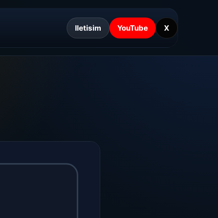
Iletisim
YouTube
X