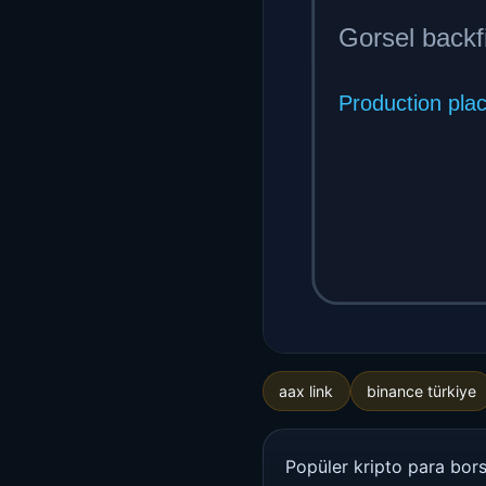
aax link
binance türkiye
Popüler kripto para bor