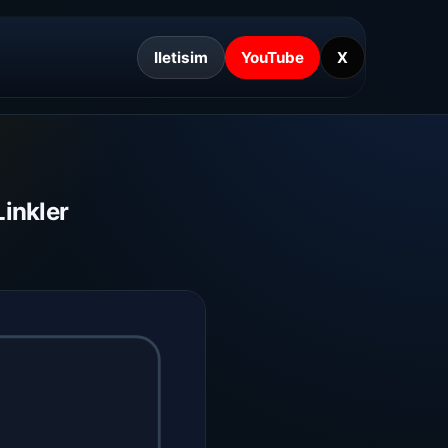
Iletisim
YouTube
X
Linkler