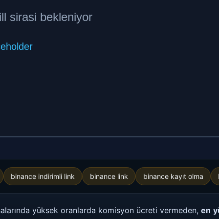
binance indirimli link
binance link
binance kayıt olma
salarında yüksek oranlarda komisyon ücreti vermeden,
en
y