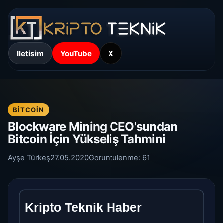
Iletisim
YouTube
X
BITCOIN
Blockware Mining CEO'sundan
Bitcoin İçin Yükseliş Tahmini
Ayşe Türkeş
27.05.2020
Goruntulenme:
61