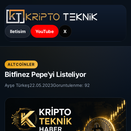
Iletisim
YouTube
X
ALTCOINLER
Bitfinez Pepe'yi Listeliyor
Ayşe Türkeş
22.05.2023
Goruntulenme:
92