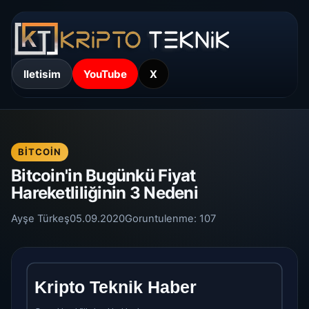
Iletisim
YouTube
X
BITCOIN
Bitcoin'in Bugünkü Fiyat
Hareketliliğinin 3 Nedeni
Ayşe Türkeş
05.09.2020
Goruntulenme:
107