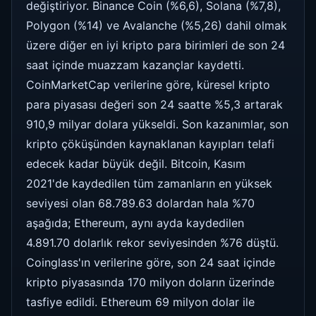
değiştiriyor. Binance Coin (%6,6), Solana (%7,8),
Polygon (%14) ve Avalanche (%5,26) dahil olmak
üzere diğer en iyi kripto para birimleri de son 24
saat içinde muazzam kazançlar kaydetti.
CoinMarketCap verilerine göre, küresel kripto
para piyasası değeri son 24 saatte %5,3 artarak
910,9 milyar dolara yükseldi. Son kazanımlar, son
kripto çöküşünden kaynaklanan kayıpları telafi
edecek kadar büyük değil. Bitcoin, Kasım
2021'de kaydedilen tüm zamanların en yüksek
seviyesi olan 68.789.63 dolardan hala %70
aşağıda; Ethereum, aynı ayda kaydedilen
4.891.70 dolarlık rekor seviyesinden %76 düştü.
Coinglass'ın verilerine göre, son 24 saat içinde
kripto piyasasında 170 milyon doların üzerinde
tasfiye edildi. Ethereum 69 milyon dolar ile