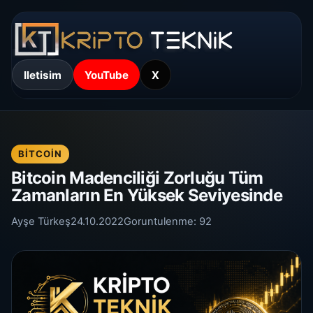
Iletisim
YouTube
X
BITCOIN
Bitcoin Madenciliği Zorluğu Tüm
Zamanların En Yüksek Seviyesinde
Ayşe Türkeş
24.10.2022
Goruntulenme:
92