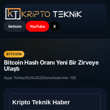
Iletisim
YouTube
X
BITCOIN
Bitcoin Hash Oranı Yeni Bir Zirveye
Ulaştı
Ayşe Türkeş
16.04.2020
Goruntulenme:
105