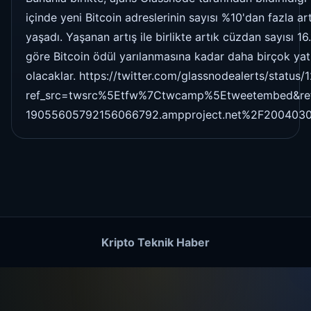
içinde yeni Bitcoin adreslerinin sayısı %10'dan fazla ar
yaşadı. Yaşanan artış ile birlikte artık cüzdan sayısı 1
göre Bitcoin ödül yarılanmasına kadar daha birçok yat
olacaklar. https://twitter.com/glassnodealerts/stat
ref_src=twsrc%5Etfw%7Ctwcamp%5Etweetembed&re
19055605792156066792.ampproject.net%2F2004030
Kripto Teknik Haber