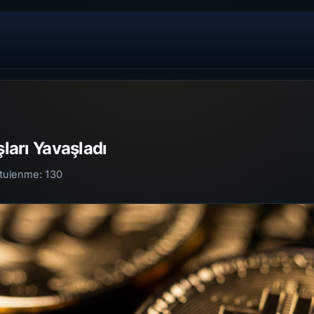
şları Yavaşladı
tulenme:
130