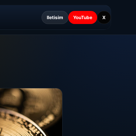
Iletisim
YouTube
X