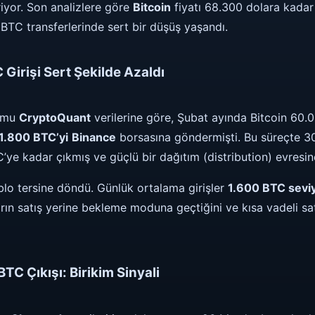
riyor. Son analizlere göre
Bitcoin
fiyatı 68.300 dolara kadar 
BTC transferlerinde sert bir düşüş yaşandı.
 Girişi Sert Şekilde Azaldı
ormu
CryptoQuant
verilerine göre, Şubat ayında Bitcoin 60.
1.800 BTC’yi
Binance
borsasına göndermişti. Bu süreçte 3
’ye kadar çıkmış ve güçlü bir dağıtım (distribution) evresine
blo tersine döndü. Günlük ortalama girişler
1.600 BTC sevi
rın satış yerine bekleme moduna geçtiğini ve kısa vadeli sat
TC Çıkışı: Birikim Sinyali