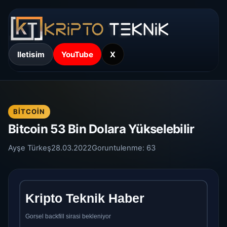
Iletisim
YouTube
X
BITCOIN
Bitcoin 53 Bin Dolara Yükselebilir
Ayşe Türkeş
28.03.2022
Goruntulenme:
63