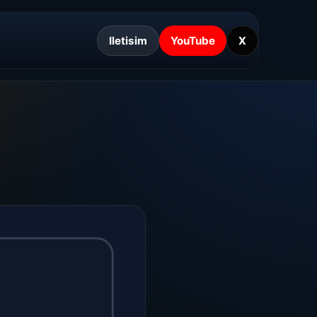
Iletisim
YouTube
X