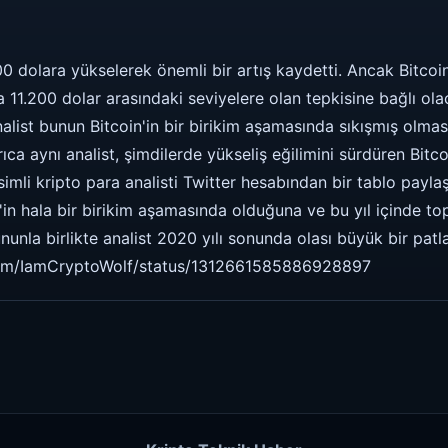
600 dolara yükselerek önemli bir artış kaydetti. Ancak Bitcoi
la 11.200 dolar arasındaki seviyelere olan tepkisine bağlı ol
analist bunun Bitcoin'in bir birikim aşamasında sıkışmış olm
rıca aynı analist, şimdilerde yükseliş eğilimini sürdüren Bitco
imli kripto para analisti Twitter hesabından bir tablo payla
in'in hala bir birikim aşamasında olduğuna ve bu yıl içinde 
ununla birlikte analist 2020 yılı sonunda olası büyük bir pat
er.com/IamCryptoWolf/status/1312661585886928897