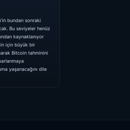
n'in bundan sonraki
acak. Bu seviyeler henüz
asından kaynaklanıyor
in için büyük bir
şarak Bitcoin tahminini
toparlanmaya
lama yaşanacağını dile