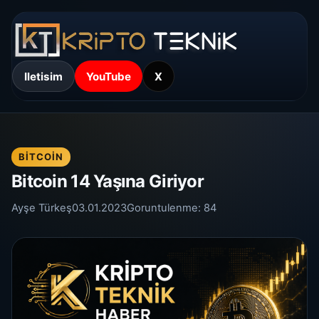
Iletisim
YouTube
X
BITCOIN
Bitcoin 14 Yaşına Giriyor
Ayşe Türkeş
03.01.2023
Goruntulenme:
84