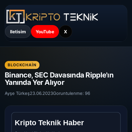
Iletisim
YouTube
X
BLOCKCHAIN
Binance, SEC Davasında Ripple'ın
Yanında Yer Alıyor
Ayşe Türkeş
23.06.2023
Goruntulenme:
96