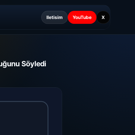
Iletisim
YouTube
X
lduğunu Söyledi