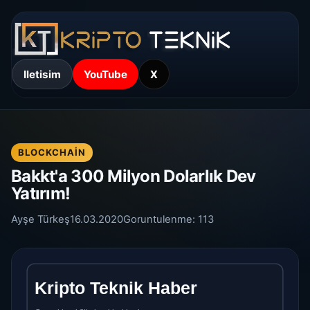
Iletisim
YouTube
X
BLOCKCHAIN
Bakkt'a 300 Milyon Dolarlık Dev
Yatırım!
Ayşe Türkeş
16.03.2020
Goruntulenme:
113