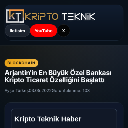
Iletisim
YouTube
X
BLOCKCHAIN
Arjantin'in En Büyük Özel Bankası
Kripto Ticaret Özelliğini Başlattı
Ayşe Türkeş
03.05.2022
Goruntulenme:
103