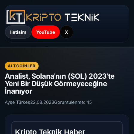
Iletisim
YouTube
X
ALTCOINLER
Analist, Solana'nın (SOL) 2023'te
Yeni Bir Düşük Görmeyeceğine
İnanıyor
Ayşe Türkeş
22.08.2023
Goruntulenme:
45