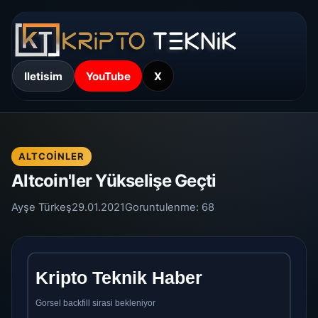
Iletisim
YouTube
X
ALTCOINLER
Altcoin'ler Yükselişe Geçti
Ayşe Türkeş
29.01.2021
Goruntulenme:
68