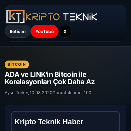
Iletisim
YouTube
X
BITCOIN
ADA ve LINK'in Bitcoin ile
Korelasyonları Çok Daha Az
Ayşe Türkeş
10.08.2020
Goruntulenme:
100