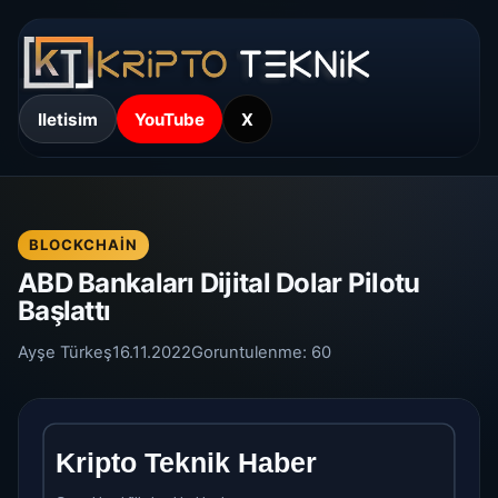
Iletisim
YouTube
X
BLOCKCHAIN
ABD Bankaları Dijital Dolar Pilotu
Başlattı
Ayşe Türkeş
16.11.2022
Goruntulenme:
60