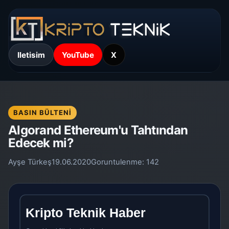
Iletisim
YouTube
X
BASIN BÜLTENI
Algorand Ethereum'u Tahtından
Edecek mi?
Ayşe Türkeş
19.06.2020
Goruntulenme:
142