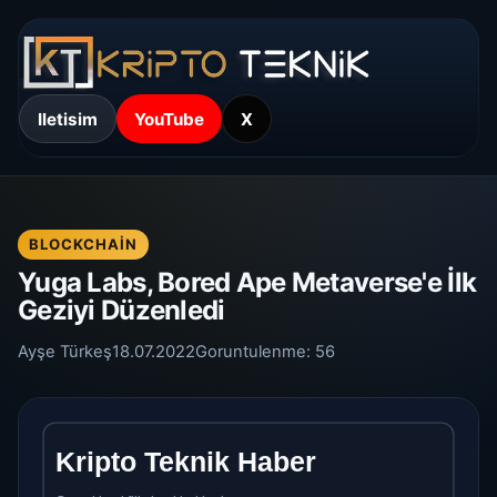
Iletisim
YouTube
X
BLOCKCHAIN
Yuga Labs, Bored Ape Metaverse'e İlk
Geziyi Düzenledi
Ayşe Türkeş
18.07.2022
Goruntulenme:
56