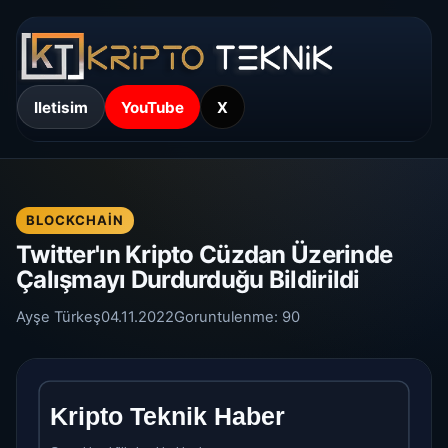
Iletisim
YouTube
X
BLOCKCHAIN
Twitter'ın Kripto Cüzdan Üzerinde
Çalışmayı Durdurduğu Bildirildi
Ayşe Türkeş
04.11.2022
Goruntulenme:
90