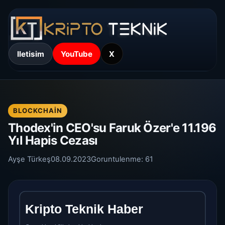
Iletisim
YouTube
X
BLOCKCHAIN
Thodex'in CEO'su Faruk Özer'e 11.196
Yıl Hapis Cezası
Ayşe Türkeş
08.09.2023
Goruntulenme:
61