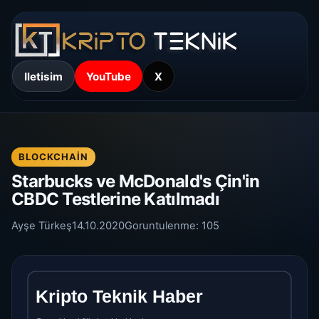
Iletisim
YouTube
X
BLOCKCHAIN
Starbucks ve McDonald's Çin'in
CBDC Testlerine Katılmadı
Ayşe Türkeş
14.10.2020
Goruntulenme:
105