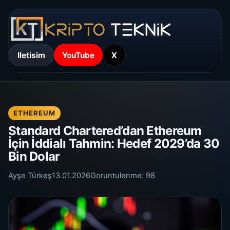
Iletisim
YouTube
X
ETHEREUM
Standard Chartered’dan Ethereum
İçin İddialı Tahmin: Hedef 2029’da 30
Bin Dolar
Ayşe Türkeş
13.01.2026
Goruntulenme:
98