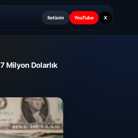
Iletisim
YouTube
X
67 Milyon Dolarlık