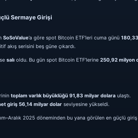
üçlü Sermaye Girişi
an
SoSoValue
’a göre spot Bitcoin ETF’leri cuma günü
180,33
if akış serisini beş güne çıkardı.
ise
salı
oldu. Bu gün spot Bitcoin ETF’lerine
250,92 milyon 
rinin
toplam varlık büyüklüğü 91,83 milyar dolara
ulaştı.
et giriş 56,14 milyar dolar
seviyesine yükseldi.
sım–Aralık 2025 döneminden bu yana görülen en güçlü giriş t