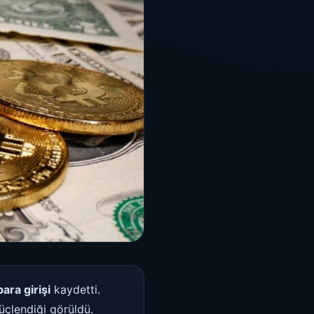
ara girişi
kaydetti.
güçlendiği görüldü.