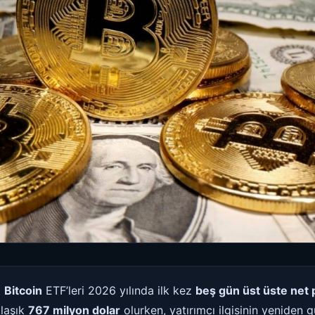
t
Bitcoin
ETF’leri 2026 yılında ilk kez
beş gün üst üste net p
klaşık
767 milyon dolar
olurken, yatırımcı ilgisinin yeniden 