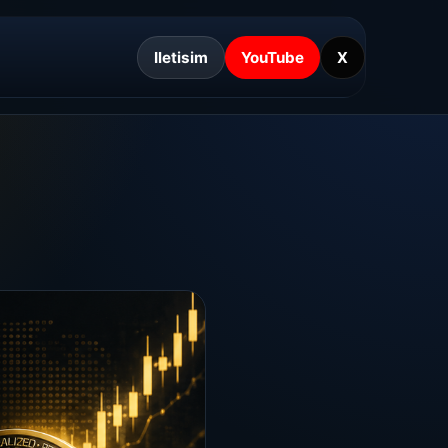
Iletisim
YouTube
X