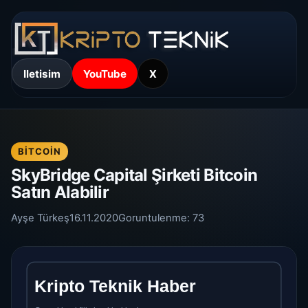
Iletisim
YouTube
X
BITCOIN
SkyBridge Capital Şirketi Bitcoin
Satın Alabilir
Ayşe Türkeş
16.11.2020
Goruntulenme:
73