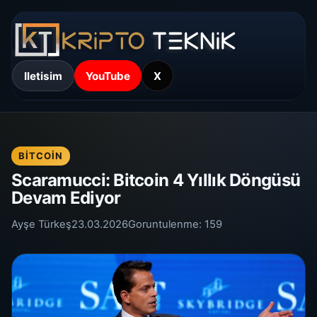
Iletisim
YouTube
X
BITCOIN
Scaramucci: Bitcoin 4 Yıllık Döngüsü
Devam Ediyor
Ayşe Türkeş
23.03.2026
Goruntulenme:
159