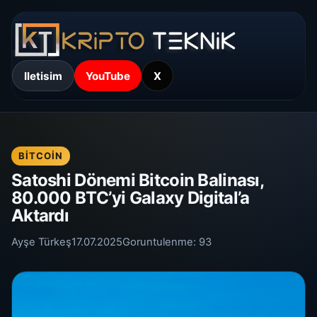
Iletisim
YouTube
X
BITCOIN
Satoshi Dönemi Bitcoin Balinası,
80.000 BTC’yi Galaxy Digital’a
Aktardı
Ayşe Türkeş
17.07.2025
Goruntulenme:
93