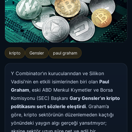
kripto
Gensler
paul graham
Y Combinator’ın kurucularından ve Silikon
Vadisi’nin en etkili isimlerinden biri olan
Paul
Graham
, eski ABD Menkul Kıymetler ve Borsa
Komisyonu (SEC) Başkanı
Gary Gensler’ın kripto
politikasını sert sözlerle eleştirdi
. Graham’a
göre, kripto sektörünün düzenlemeden kaçtığı
yönündeki yaygın algı gerçeği yansıtmıyor;
aksine sektör uzun süre net ve adil bir