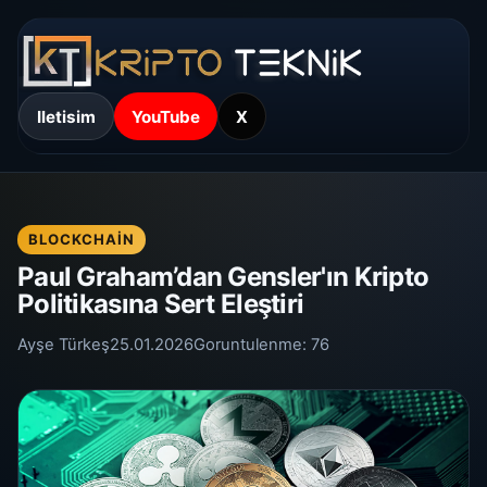
Iletisim
YouTube
X
BLOCKCHAIN
Paul Graham’dan Gensler'ın Kripto
Politikasına Sert Eleştiri
Ayşe Türkeş
25.01.2026
Goruntulenme:
76