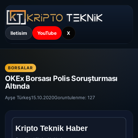
Iletisim
YouTube
X
BORSALAR
OKEx Borsası Polis Soruşturması
Altında
Ayşe Türkeş
15.10.2020
Goruntulenme:
127