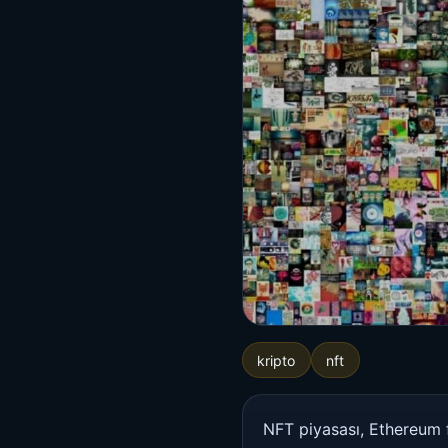
kripto
nft
NFT piyasası, Ethereum 