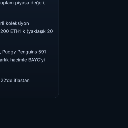
 toplam piyasa değeri,
rli koleksiyon
200 ETH’lik (yaklaşık 20
n, Pudgy Penguins 591
arlık hacimle BAYC’yi
22’de iflastan