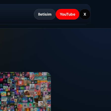
Iletisim
YouTube
X