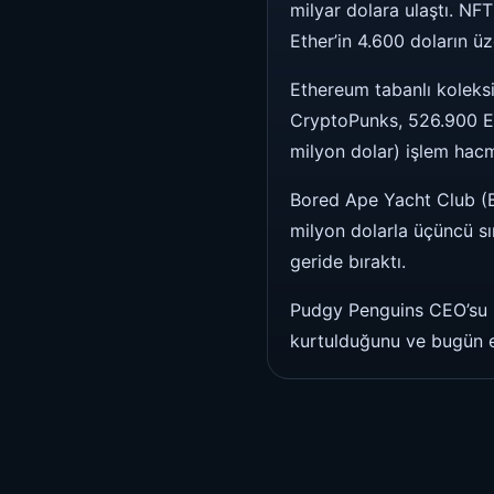
milyar dolara ulaştı. NF
Ether’in 4.600 doların üz
Ethereum tabanlı koleksi
CryptoPunks, 526.900 ET
milyon dolar) işlem hacm
Bored Ape Yacht Club (B
milyon dolarla üçüncü s
geride bıraktı.
Pudgy Penguins CEO’su L
kurtulduğunu ve bugün en