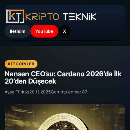
Iletisim
YouTube
X
ALTCOINLER
Nansen CEO’su: Cardano 2026’da İlk
20’den Düşecek
Ayşe Türkeş
20.11.2025
Goruntulenme:
87