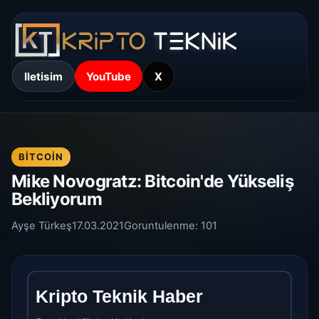
Iletisim
YouTube
X
BITCOIN
Mike Novogratz: Bitcoin'de Yükseliş
Bekliyorum
Ayşe Türkeş
17.03.2021
Goruntulenme:
101