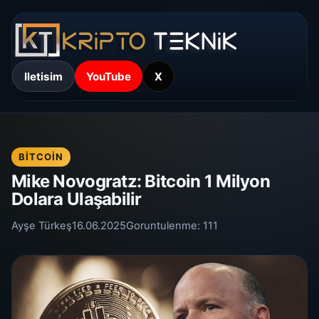
Iletisim
YouTube
X
BITCOIN
Mike Novogratz: Bitcoin 1 Milyon
Dolara Ulaşabilir
Ayşe Türkeş
16.06.2025
Goruntulenme:
111